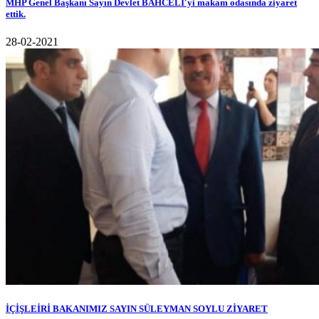
MHP Genel Başkanı Sayın Devlet BAHCELİ'yi makam odasında ziyaret
ettik.
28-02-2021
İÇİŞLEİRİ BAKANIMIZ SAYIN SÜLEYMAN SOYLU ZİYARET