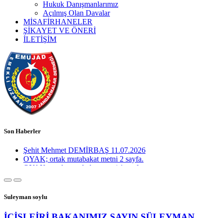
Hukuk Danışmanlarımız
Açılmış Olan Davalar
MİSAFİRHANELER
ŞİKAYET VE ÖNERİ
İLETİŞİM
Son Haberler
OYAK; ortak mutabakat metni 2 sayfa.
OYAK; ortak mutabakat metni 1 sayfa.
UZMAN JANDARMA OKULU VE 60 YAŞ İLE İLGİLİ
HUSUSU KAPSAYAN TEKLİF J.GN.KLIĞI
TARAFINDAN İÇİŞLERİ BAKANLIĞINA
GÖNDRİLMİŞ OLUP; JNET SAYFASINDA PERSONEL
Suleyman soylu
BİLGİLENDİRİLMİŞTİR.
EMUJAD YÖETİM KURULU VE ÜYELERİMİZ İLE
İÇİŞLEİRİ BAKANIMIZ SAYIN SÜLEYMAN