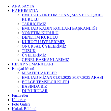
ANA SAYFA
HAKKIMIZDA
EMUJAD YÖNETİM / DANŞMA VE İSTİŞARE
KURULU
TARİHÇEMİZ
EMUJAD KADIN KOLLARI BAŞKANLIĞI
YÖNETİM KURULU
DENETİM KURULU
KURUCU ÜYELERİMİZ
ONURSAL ÜYELERİMİZ
TÜZÜK
ÜYELERİMİZ
GENEL BAŞKANLARIMIZ
HESAP NUMARALARI
Emujad Menü
MİSAFİRHANELER
EMUJAD MİZAN 01.01.2025-30.07.2025 ARASI
BÖLGE TEMSİLCİLKLERİ
BASINDA BİZ
DUYURULAR
Faaliyetler
Haberler
Foto Galeri
Hukuk Bölümü