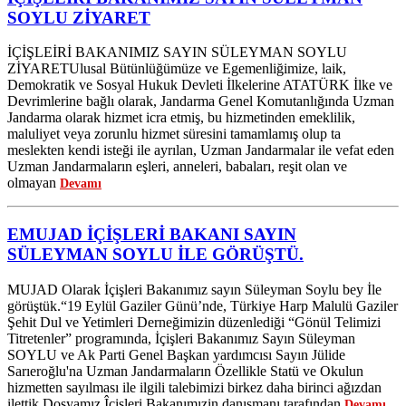
BİRLİKTE OYAK TOPLANTISINA KATILIM
SOYLU ZİYARET
SAĞLADIK.
EMUJAD YÖNETİM KURULU VE ÜYELERİMİZ İLE
İÇİŞLEİRİ BAKANIMIZ SAYIN SÜLEYMAN SOYLU
BİRLİKTE ANITKABİR ZİYARETİMİZ. 09.12.2025
ZİYARET​Ulusal Bütünlüğümüze ve Egemenliğimize, laik,
Şehit Mehmet DEMİRBAŞ 11.07.2026
Demokratik ve Sosyal Hukuk Devleti İlkelerine ATATÜRK İlke ve
Devrimlerine bağlı olarak, Jandarma Genel Komutanlığında Uzman
Jandarma olarak hizmet icra etmiş, bu hizmetinden emeklilik,
maluliyet veya zorunlu hizmet süresini tamamlamış olup ta
meslekten kendi isteği ile ayrılan, Uzman Jandarmalar ile vefat eden
Uzman Jandarmaların eşleri, anneleri, babaları, reşit olan ve
olmayan
Devamı
EMUJAD İÇİŞLERİ BAKANI SAYIN
SÜLEYMAN SOYLU İLE GÖRÜŞTÜ.
MUJAD Olarak İçişleri Bakanımız sayın Süleyman Soylu bey İle
görüştük.“19 Eylül Gaziler Günü’nde, Türkiye Harp Malulü Gaziler
Şehit Dul ve Yetimleri Derneğimizin düzenlediği “Gönül Telimizi
Titretenler” programında, İçişleri Bakanımız Sayın Süleyman
SOYLU ve Ak Parti Genel Başkan yardımcısı Sayın Jülide
Sarıeroğlu'na Uzman Jandarmaların Özellikle Statü ve Okulun
hizmetten sayılması ile ilgili talebimizi birkez daha birinci ağızdan
ilettik.Dosyamız Îçisleri Bakanımızin danışmanı tarafından
Devamı