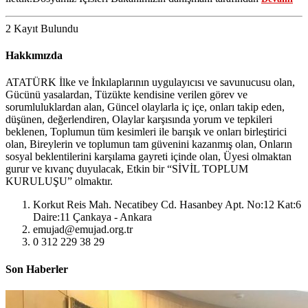
2 Kayıt Bulundu
Hakkımızda
ATATÜRK İlke ve İnkılaplarının uygulayıcısı ve savunucusu olan,
Gücünü yasalardan, Tüzükte kendisine verilen görev ve
sorumluluklardan alan, Güncel olaylarla iç içe, onları takip eden,
düşünen, değerlendiren, Olaylar karşısında yorum ve tepkileri
beklenen, Toplumun tüm kesimleri ile barışık ve onları birleştirici
olan, Bireylerin ve toplumun tam güvenini kazanmış olan, Onların
sosyal beklentilerini karşılama gayreti içinde olan, Üyesi olmaktan
gurur ve kıvanç duyulacak, Etkin bir “SİVİL TOPLUM
KURULUŞU” olmaktır.
Korkut Reis Mah. Necatibey Cd. Hasanbey Apt. No:12 Kat:6
Daire:11 Çankaya - Ankara
emujad@emujad.org.tr
0 312 229 38 29
Son Haberler