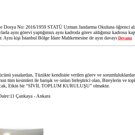
İKTE ANITKABİR ZİYARETİMİZ. 09.12.2025
Dosya No: 2016/1959 STATÜ Uzman Jandarma Okuluna öğrenci alımları
larla aynı görevi yaptığımızı aynı kadroda görev aldığımız kadrosu kapat
 Aynı kişi İstanbul Bölge İdare Mahkemesine de ayın davayı
Devamı
nü yasalardan, Tüzükte kendisine verilen görev ve sorumluluklardan al
n tüm kesimleri ile barışık ve onları birleştirici olan, Bireylerin ve t
uyulacak, Etkin bir “SİVİL TOPLUM KURULUŞU” olmaktır.
Daire:11 Çankaya - Ankara