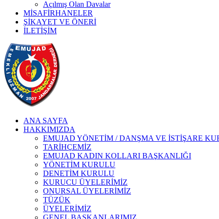
Açılmış Olan Davalar
MİSAFİRHANELER
ŞİKAYET VE ÖNERİ
İLETİŞİM
ANA SAYFA
HAKKIMIZDA
EMUJAD YÖNETİM / DANŞMA VE İSTİŞARE K
TARİHÇEMİZ
EMUJAD KADIN KOLLARI BAŞKANLIĞI
YÖNETİM KURULU
DENETİM KURULU
KURUCU ÜYELERİMİZ
ONURSAL ÜYELERİMİZ
TÜZÜK
ÜYELERİMİZ
GENEL BAŞKANLARIMIZ