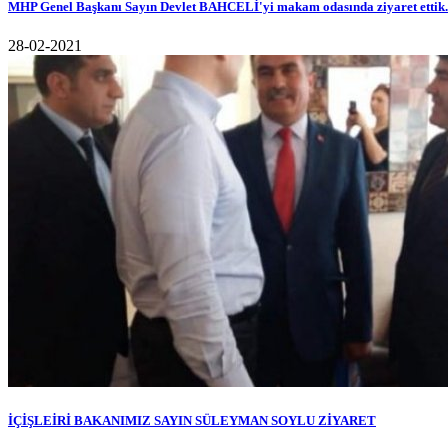
MHP Genel Başkanı Sayın Devlet BAHCELİ'yi makam odasında ziyaret ettik.
28-02-2021
İÇİŞLEİRİ BAKANIMIZ SAYIN SÜLEYMAN SOYLU ZİYARET