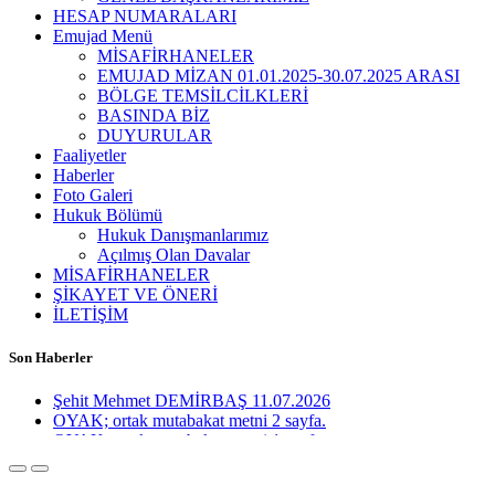
HESAP NUMARALARI
Emujad Menü
MİSAFİRHANELER
EMUJAD MİZAN 01.01.2025-30.07.2025 ARASI
BÖLGE TEMSİLCİLKLERİ
BASINDA BİZ
DUYURULAR
Faaliyetler
Haberler
Foto Galeri
Hukuk Bölümü
Hukuk Danışmanlarımız
Açılmış Olan Davalar
MİSAFİRHANELER
ŞİKAYET VE ÖNERİ
İLETİŞİM
Son Haberler
OYAK; ortak mutabakat metni 2 sayfa.
OYAK; ortak mutabakat metni 1 sayfa.
UZMAN JANDARMA OKULU VE 60 YAŞ İLE İLGİLİ H
PERSONEL BİLGİLENDİRİLMİŞTİR.
EMUJAD YÖETİM KURULU VE ÜYELERİMİZ İLE BİR