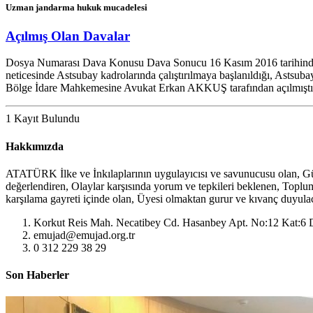
EMUJAD YÖNETİM KURULU VE ÜYELERİMİZ İLE BİRL
Uzman jandarma hukuk mucadelesi
Şehit Mehmet DEMİRBAŞ 11.07.2026
Açılmış Olan Davalar
Dosya Numarası Dava Konusu Dava Sonucu 16 Kasım 2016 tarihinde 
neticesinde Astsubay kadrolarında çalıştırılmaya başlanıldığı, Astsubay
Bölge İdare Mahkemesine Avukat Erkan AKKUŞ tarafından açılmıştır.
1 Kayıt Bulundu
Hakkımızda
ATATÜRK İlke ve İnkılaplarının uygulayıcısı ve savunucusu olan, Gücü
değerlendiren, Olaylar karşısında yorum ve tepkileri beklenen, Toplumu
karşılama gayreti içinde olan, Üyesi olmaktan gurur ve kıvanç d
Korkut Reis Mah. Necatibey Cd. Hasanbey Apt. No:12 Kat:6 
emujad@emujad.org.tr
0 312 229 38 29
Son Haberler