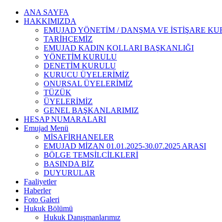
ANA SAYFA
HAKKIMIZDA
EMUJAD YÖNETİM / DANŞMA VE İSTİŞARE K
TARİHÇEMİZ
EMUJAD KADIN KOLLARI BAŞKANLIĞI
YÖNETİM KURULU
DENETİM KURULU
KURUCU ÜYELERİMİZ
ONURSAL ÜYELERİMİZ
TÜZÜK
ÜYELERİMİZ
GENEL BAŞKANLARIMIZ
HESAP NUMARALARI
Emujad Menü
MİSAFİRHANELER
EMUJAD MİZAN 01.01.2025-30.07.2025 ARASI
BÖLGE TEMSİLCİLKLERİ
BASINDA BİZ
DUYURULAR
Faaliyetler
Haberler
Foto Galeri
Hukuk Bölümü
Hukuk Danışmanlarımız