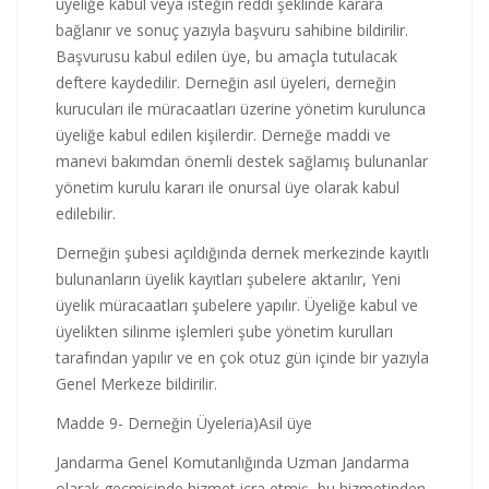
üyeliğe kabul veya isteğin reddi şeklinde karara
bağlanır ve sonuç yazıyla başvuru sahibine bildirilir.
Başvurusu kabul edilen üye, bu amaçla tutulacak
deftere kaydedilir. Derneğin asıl üyeleri, derneğin
kurucuları ile müracaatları üzerine yönetim kurulunca
üyeliğe kabul edilen kişilerdir. Derneğe maddi ve
manevi bakımdan önemli destek sağlamış bulunanlar
yönetim kurulu kararı ile onursal üye olarak kabul
edilebilir.
Derneğin şubesi açıldığında dernek merkezinde kayıtlı
bulunanların üyelik kayıtları şubelere aktarılır, Yeni
üyelik müracaatları şubelere yapılır. Üyeliğe kabul ve
üyelikten silinme işlemleri şube yönetim kurulları
tarafından yapılır ve en çok otuz gün içinde bir yazıyla
Genel Merkeze bildirilir.
Madde 9- Derneğin Üyeleri
a)Asil üye
Jandarma Genel Komutanlığında Uzman Jandarma
olarak geçmişinde hizmet icra etmiş, bu hizmetinden