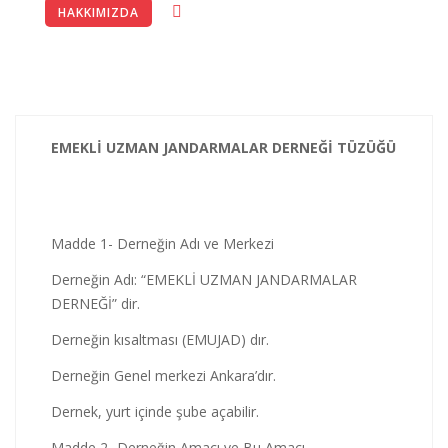
27-11-2025
HAKKIMIZDA
GÖNDRİLMİŞ OLUP; JNET SAYFASINDA PERSONEL
BİLGİLENDİRİLMİŞTİR.
EMUJAD YÖETİM KURULU VE ÜYELERİMİZ İLE BİRLİKTE OYAK
TOPLANTISINA KATILIM SAĞLADIK.
EMEKLİ UZMAN JANDARMALAR DERNEĞİ TÜZÜĞÜ
EMUJAD YÖNETİM KURULU VE ÜYELERİMİZ İLE BİRLİKTE
ANITKABİR ZİYARETİMİZ. 09.12.2025
Şehit Mehmet DEMİRBAŞ 11.07.2026
Madde 1- Derneğin Adı ve Merkezi
Derneğin Adı: “EMEKLİ UZMAN JANDARMALAR
DERNEĞİ” dir.
Derneğin kısaltması (EMUJAD) dır.
Derneğin Genel merkezi Ankara’dır.
Dernek, yurt içinde şube açabilir.
Madde 2- Derneğin Amacı ve Bu Amacı