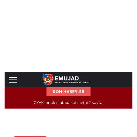
SON HABERLER
OYAK; ortak mutabakat metni 2 sayfa.
OYAK; ortak mutabakat metni 1 sayfa.
TÜZÜK
UZMAN JANDARMA OKULU VE 60 YAŞ İLE İLGİLİ HUSUSU
KAPSAYAN TEKLİF J.GN.KLIĞI TARAFINDAN İÇİŞLERİ BAKANLIĞINA