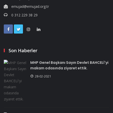
emujad@emujad.org.tr
0 312 229 38 29
Son Haberler
MHP Genel Başkanı Sayın Devlet BAHCELİ'yi
makam odasında ziyaret ettik.
28-02-2021