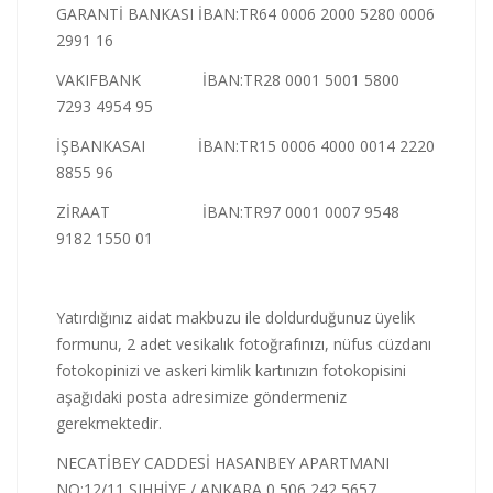
GARANTİ BANKASI İBAN:TR64 0006 2000 5280 0006
2991 16
VAKIFBANK İBAN:TR28 0001 5001 5800
7293 4954 95
İŞBANKASAI İBAN:TR15 0006 4000 0014 2220
8855 96
ZİRAAT İBAN:TR97 0001 0007 9548
9182 1550 01
Yatırdığınız aidat makbuzu ile doldurduğunuz üyelik
formunu, 2 adet vesikalık fotoğrafınızı, nüfus cüzdanı
fotokopinizi ve askeri kimlik kartınızın fotokopisini
aşağıdaki posta adresimize göndermeniz
gerekmektedir.
NECATİBEY CADDESİ HASANBEY APARTMANI
NO:12/11 SIHHİYE / ANKARA 0 506 242 5657