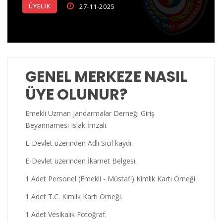
ÜYELIK
27-11-2025
GÖNDRİLMİŞ OLUP; JNET SAYFASINDA PERSONEL
BİLGİLENDİRİLMİŞTİR.
EMUJAD YÖETİM KURULU VE ÜYELERİMİZ İLE BİRLİKTE OYAK
TOPLANTISINA KATILIM SAĞLADIK.
GENEL MERKEZE NASIL
EMUJAD YÖNETİM KURULU VE ÜYELERİMİZ İLE BİRLİKTE
ÜYE OLUNUR?
ANITKABİR ZİYARETİMİZ. 09.12.2025
Emekli Uzman Jandarmalar Derneği Giriş
Şehit Mehmet DEMİRBAŞ 11.07.2026
Beyannamesi Islak İmzalı.
E-Devlet üzerinden Adli Sicil kaydı.
E-Devlet üzerinden İkamet Belgesi.
1 Adet Personel (Emekli - Müstafi) Kimlik Kartı Örneği.
1 Adet T.C. Kimlik Kartı Örneği.
1 Adet Vesikalık Fotoğraf.