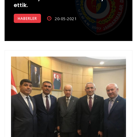
ettik.
GÖNDRİLMİŞ OLUP; JNET SAYFASINDA PERSONEL
BİLGİLENDİRİLMİŞTİR.
HABERLER
20-05-2021
EMUJAD YÖETİM KURULU VE ÜYELERİMİZ İLE BİRLİKTE OYAK
TOPLANTISINA KATILIM SAĞLADIK.
EMUJAD YÖNETİM KURULU VE ÜYELERİMİZ İLE BİRLİKTE
ANITKABİR ZİYARETİMİZ. 09.12.2025
Şehit Mehmet DEMİRBAŞ 11.07.2026