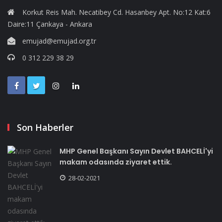
Korkut Reis Mah. Necatibey Cd. Hasanbey Apt. No:12 Kat:6
Daire:11 Çankaya - Ankara
emujad@emujad.org.tr
0 312 229 38 29
Son Haberler
MHP Genel Başkanı Sayın Devlet BAHCELİ'yi
makam odasında ziyaret ettik.
28-02-2021