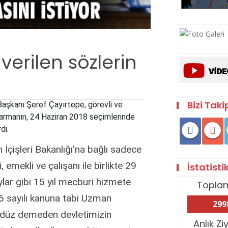
erilen sözlerin
Bizi Taki
şkanı Şeref Çayırtepe, görevli ve
darmanın, 24 Haziran 2018 seçimlerinde
di.
işleri Bakanlığı'na bağlı sadece
mekli ve çalışanı ile birlikte 29
İstatisti
ar gibi 15 yıl mecburi hizmete
Topla
6 sayılı kanuna tabi Uzman
299
ündüz demeden devletimizin
Anlık Zi