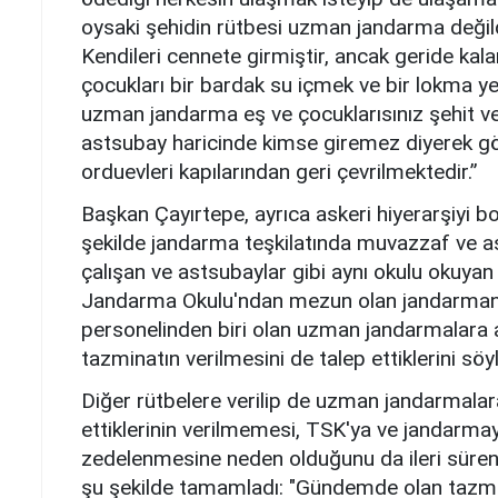
oysaki şehidin rütbesi uzman jandarma değil
Kendileri cennete girmiştir, ancak geride kala
çocukları bir bardak su içmek ve bir lokma ye
uzman jandarma eş ve çocuklarısınız şehit ve
astsubay haricinde kimse giremez diyerek gözl
orduevleri kapılarından geri çevrilmektedir.”
Başkan Çayırtepe, ayrıca askeri hiyerarşiyi b
şekilde jandarma teşkilatında muvazzaf ve a
çalışan ve astsubaylar gibi aynı okulu okuya
Jandarma Okulu'ndan mezun olan jandarmanı
personelinden biri olan uzman jandarmalara 
tazminatın verilmesini de talep ettiklerini söyl
Diğer rütbelere verilip de uzman jandarmala
ettiklerinin verilmemesi, TSK'ya ve jandarmay
zedelenmesine neden olduğunu da ileri süren
şu şekilde tamamladı: "Gündemde olan tazminat