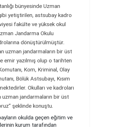
tanlığı bünyesinde Uzman
i yetiştirilen, astsubay kadro
viyesi fakülte ve yüksek okul
 Uzman Jandarma Okulu
drolarına dönüştürülmüştür.
an uzman jandarmaların bir üst
de emir yazılmış olup o tarihten
Komutanı, Kom, Kriminal, Olay
utanı, Bölük Astsubayı, Kısım
mektedirler. Okulları ve kadroları
n uzman jandarmaların bir üst
oruz” şeklinde konuştu.
yların okulda geçen eğitim ve
mlerinin kurum tarafından