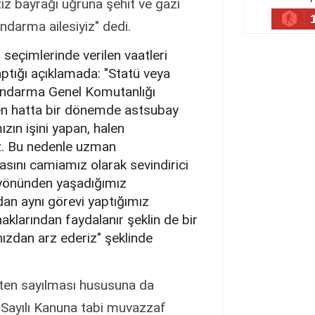
ziz bayrağı uğruna şehit ve gazi
darma ailesiyiz" dedi.
imlerinde verilen vaatleri
aptığı açıklamada: "Statü veya
Jandarma Genel Komutanlığı
len hatta bir dönemde astsubay
zın işini yapan, halen
ız. Bu nedenle uzman
asını camiamız olarak sevindirici
 yönünden yaşadığımız
dan aynı görevi yaptığımız
klarından faydalanır şeklin de bir
zdan arz ederiz" şeklinde
n sayılması hususuna da
 Sayılı Kanuna tabi muvazzaf