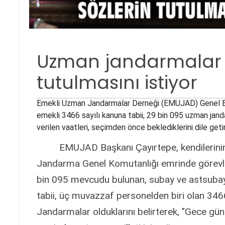
Uzman jandarmalar v
tutulmasını istiyor
Emekli Uzman Jandarmalar Derneği (EMUJAD) Genel Ba
emekli 3466 sayılı kanuna tabii, 29 bin 095 uzman jan
verilen vaatleri, seçimden önce beklediklerini dile getir
EMUJAD Başkanı Çayırtepe, kendilerinin İç
Jandarma Genel Komutanlığı emrinde görevli, e
bin 095 mevcudu bulunan, subay ve astsubayl
tabii, üç muvazzaf personelden biri olan 346
Jandarmalar olduklarını belirterek, "Gece g