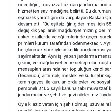
ödendiğini, muvazzaf uzman jandarmaların oku
hizmetten sayılmadığına belirtti. Bu durumu
eşitsizlik yarattığını da vurgulayan Başkan Ç
devam etti: "Bu eşitsizliğin giderilmesi için
değişiklik yapılarak mağduriyetimizin gideril
askeri okullarda ve eğitimlerinde geçen sürele
primleri kurum tarafından ödenmektedir. Ayr
borçlanmak suretiyle askerlik borçlanması ya
sayılmaktadır. Aynı işi yapan jandarma mensup
çıkmış ve mağduriyetlerine sebep olunmuştur.
mensupları arasında her topluluğun kendi sa
(tesanüdü) artırmak, mesleki ve kültürel inkişa
temin gayesi ile kurulan ordu evleri ve sosya
personeli 3466 sayılı kanuna tabi muvazzaf 
jandarmalar ve şehit ve gazi ailelerimiz fay
Öyle ki aziz vatan için şehit olmuş, uzuvların
ödediği herkesin ulaşmak isteyip de ulaşama