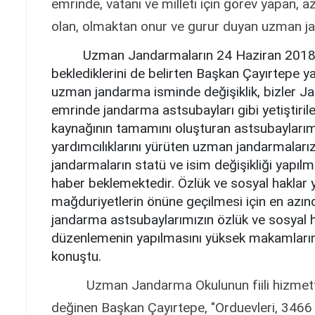
emrinde, vatanı ve milleti için görev yapan, a
olan, olmaktan onur ve gurur duyan uzman jan
Uzman Jandarmaların 24 Haziran 2018 seç
beklediklerini de belirten Başkan Çayırtepe y
uzman jandarma isminde değişiklik, bizler 
emrinde jandarma astsubayları gibi yetiştiri
kaynağının tamamını oluşturan astsubaylarımı
yardımcılıklarını yürüten uzman jandarmalar
jandarmaların statü ve isim değişikliği yapılm
haber beklemektedir. Özlük ve sosyal haklar
mağduriyetlerin önüne geçilmesi için en azın
jandarma astsubaylarımızın özlük ve sosyal ha
düzenlemenin yapılmasını yüksek makamlarını
konuştu.
Uzman Jandarma Okulunun fiili hizmette
değinen Başkan Çayırtepe, "Orduevleri, 3466