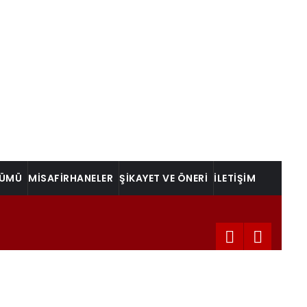
LÜMÜ
MİSAFİRHANELER
ŞİKAYET VE ÖNERİ
İLETİŞİM
; JNET SAYFASINDA PERSONEL BİLGİLENDİRİLMİŞTİR.