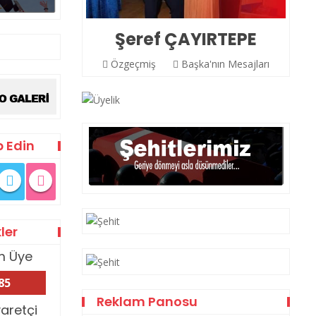
Şeref ÇAYIRTEPE
Özgeçmiş
Başka'nın Mesajları
p Edin
kler
m Üye
85
Reklam Panosu
yaretçi