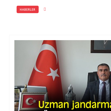
EMUJAD YÖETİM KURULU VE ÜYELERİMİZ İLE BİRLİKTE OYAK TOP
29-03-2023
HABERLER
EMUJAD YÖNETİM KURULU VE ÜYELERİMİZ İLE BİRLİKTE ANITKABİ
Şehit Mehmet DEMİRBAŞ 11.07.2026