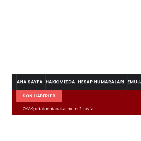
ANA SAYFA
HAKKIMIZDA
HESAP NUMARALARI
EMUJ
SON HABERLER
OYAK; ortak mutabakat metni 2 sayfa.
OYAK; ortak mutabakat metni 1 sayfa.
UZMAN JANDARMA OKULU VE 60 YAŞ İLE İLGİLİ HUSUSU KAPSAYA
Uzman Jandarmalar Verilen S