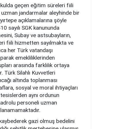
lda geçen eğitim süreleri fiili
n uzman jandarmalar aleyhinde bir
ayırtepe açıklamalarına şöyle
 5510 sayılı SGK kanununda
mesini, Subay ve astsubayların,
ri fiili hizmetten sayılmakta ve
ıca her Türk vatandaşı
parak emekliliklerinden
ları arasında farklılık ortaya
 Türk Silahlı Kuvvetleri
ncağı altında toplanması
flara, sosyal ve moral ihtiyaçları
l tesislerden aynı ordunun
kadrolu personeli uzman
dalanamamaktadır.
ı kaybederek gazi olmuş bedelini
dığı şehitlik mertebesine ulaşmış